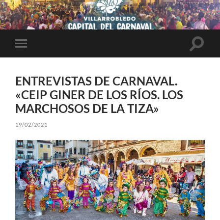
Altern
Alternar
el
el
campo
menú
de
móvil
búsqu
ENTREVISTAS DE CARNAVAL.
«CEIP GINER DE LOS RÍOS. LOS
MARCHOSOS DE LA TIZA»
19/02/2021