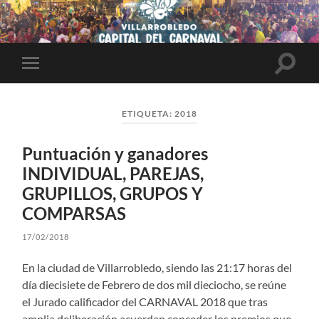
Altern
Alternar
el
el
campo
menú
de
móvil
búsqu
ETIQUETA:
2018
Puntuación y ganadores
INDIVIDUAL, PAREJAS,
GRUPILLOS, GRUPOS Y
COMPARSAS
17/02/2018
En la ciudad de Villarrobledo, siendo las 21:17 horas del
día diecisiete de Febrero de dos mil dieciocho, se reúne
el Jurado calificador del CARNAVAL 2018 que tras
amplia deliberación acuerdan conceder los premios que