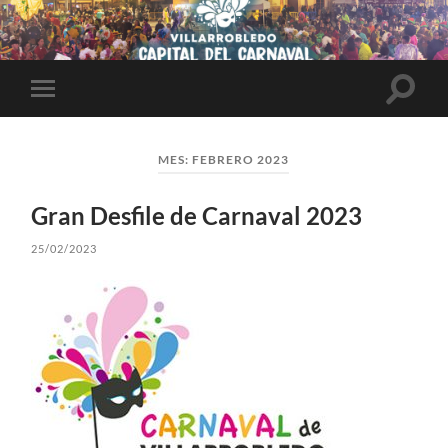
Altern
Alternar
el
el
campo
menú
de
móvil
búsqu
MES:
FEBRERO 2023
Gran Desfile de Carnaval 2023
25/02/2023