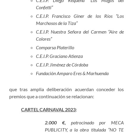
C.E.I.P. Diego Requena “Los Magos del
Confetti”
C.E.I.P. Francisco Giner de los Ríos “Los
Marchosos de la Tiza”
C.E.I.P. Nuestra Señora del Carmen “Aire de
Colores”
Comparsa Platerillo
C.E.I.P. Graciano Atienza
C.E.I.P. Jiménez de Córdoba
Fundación Amparo Eres & Marhuenda
que tras amplia deliberación acuerdan conceder los
premios que a continuación se relacionan:
CARTEL CARNAVAL 2023
:
2.000 €,
patrocinado por MECA
PUBLICITY, a la obra titulada “NO TE