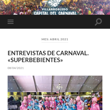
Altern
Alternar
el
el
campo
menú
de
móvil
búsqu
MES:
ABRIL 2021
ENTREVISTAS DE CARNAVAL.
«SUPERBEBIENTES»
08/04/2021