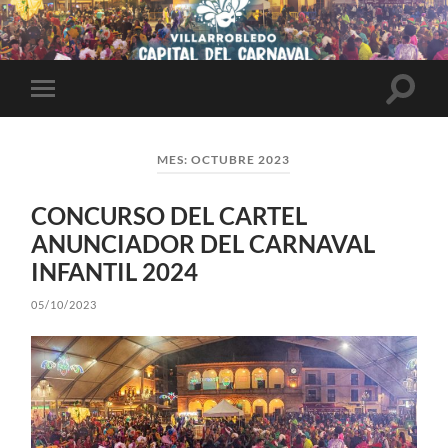
Altern
Alternar
el
el
campo
menú
de
móvil
búsqu
MES:
OCTUBRE 2023
CONCURSO DEL CARTEL
ANUNCIADOR DEL CARNAVAL
INFANTIL 2024
05/10/2023