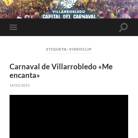
Altern
Alternar
el
el
campo
menú
de
móvil
búsqu
ETIQUETA:
VIDEOCLIP
Carnaval de Villarrobledo «Me
encanta»
14/02/2015