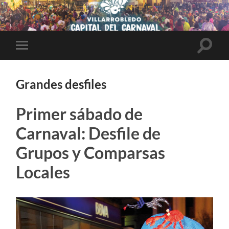
Altern
Alternar
el
el
campo
menú
de
móvil
búsqu
Grandes desfiles
Primer sábado de
Carnaval: Desfile de
Grupos y Comparsas
Locales