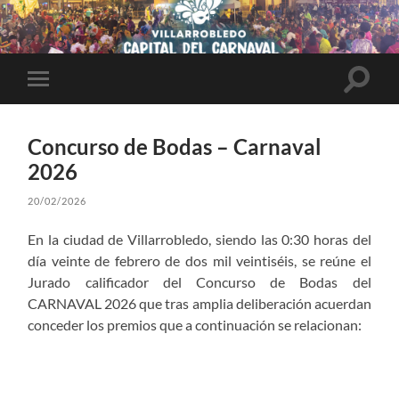
Altern
Alternar
el
el
campo
menú
de
móvil
búsqu
Concurso de Bodas – Carnaval
2026
20/02/2026
En la ciudad de Villarrobledo, siendo las 0:30 horas del
día veinte de febrero de dos mil veintiséis, se reúne el
Jurado calificador del Concurso de Bodas del
CARNAVAL 2026 que tras amplia deliberación acuerdan
conceder los premios que a continuación se relacionan: