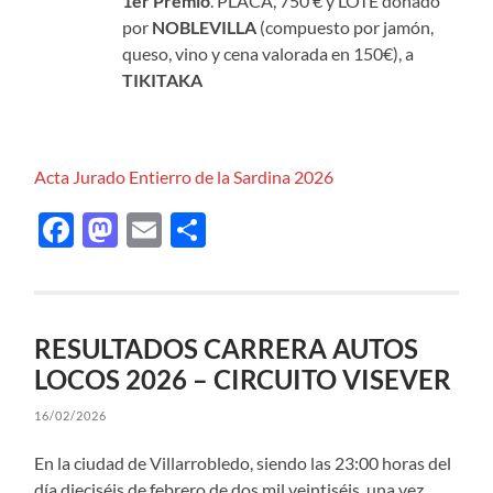
1er Premio
. PLACA, 750 € y LOTE donado
por
NOBLEVILLA
(compuesto por jamón,
queso, vino y cena valorada en 150€), a
TIKITAKA
Acta Jurado Entierro de la Sardina 2026
Facebook
Mastodon
Email
Compartir
RESULTADOS CARRERA AUTOS
LOCOS 2026 – CIRCUITO VISEVER
16/02/2026
En la ciudad de Villarrobledo, siendo las 23:00 horas del
día dieciséis de febrero de dos mil veintiséis, una vez