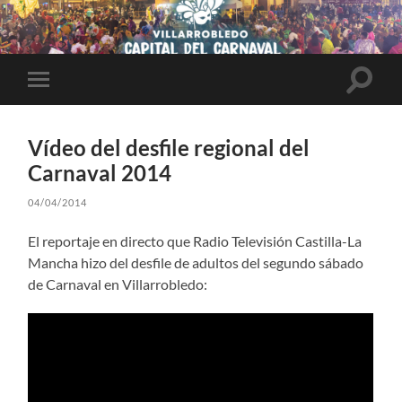
Altern
Alternar
el
el
campo
menú
de
móvil
búsqu
Vídeo del desfile regional del
Carnaval 2014
04/04/2014
El reportaje en directo que Radio Televisión Castilla-La
Mancha hizo del desfile de adultos del segundo sábado
de Carnaval en Villarrobledo: