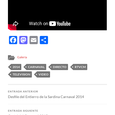
Facebook
Mastodon
Email
Compartir
Galería
2014
CARNAVAL
DIRECTO
RTVCM
TELEVISION
VIDEO
ENTRADA ANTERIOR
Desfile del Entierro de la Sardina Carnaval 2014
ENTRADA SIGUIENTE