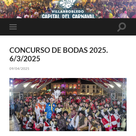
Altern
Alternar
el
el
campo
menú
de
móvil
búsqu
CONCURSO DE BODAS 2025.
6/3/2025
09/04/2025