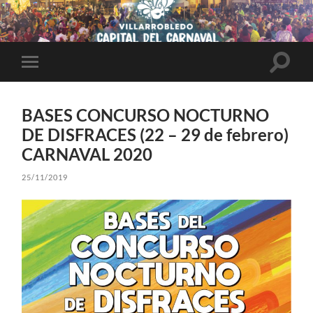
Altern
Alternar
el
el
campo
menú
de
móvil
búsqu
BASES CONCURSO NOCTURNO
DE DISFRACES (22 – 29 de febrero)
CARNAVAL 2020
25/11/2019