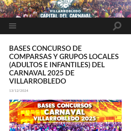
Altern
Alternar
el
el
campo
menú
de
móvil
búsqu
BASES CONCURSO DE
COMPARSAS Y GRUPOS LOCALES
(ADULTOS E INFANTILES) DEL
CARNAVAL 2025 DE
VILLARROBLEDO
13/12/2024