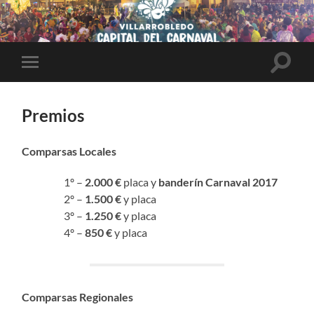
Altern
Alternar
el
el
campo
menú
de
móvil
búsqu
Premios
Comparsas Locales
1º –
2.000 €
placa y
banderín Carnaval 2017
2º –
1.500 €
y placa
3º –
1.250 €
y placa
4º –
850 €
y placa
Comparsas Regionales